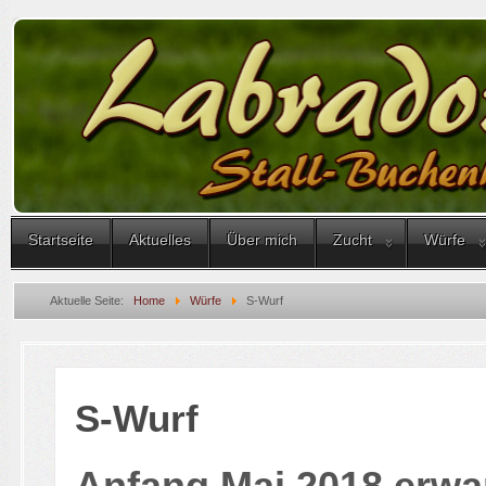
Startseite
Aktuelles
Über mich
Zucht
Würfe
Aktuelle Seite:
Home
Würfe
S-Wurf
S-Wurf